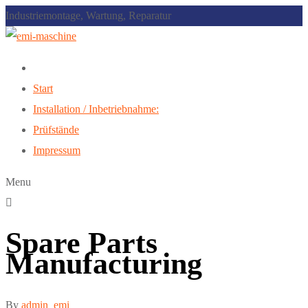
Industriemontage, Wartung, Reparatur
Start
Installation / Inbetriebnahme:
Prüfstände
Impressum
Menu
Spare Parts
Manufacturing
By
admin_emi