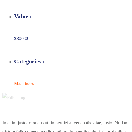
Value :
$800.00
Categories :
Machinery
In enim justo, rhoncus ut, imperdiet a, venenatis vitae, justo. Nullam
dictum felis eu pede mollis pretium. Integer tincidunt. Cras dapibus.