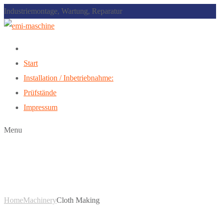
Industriemontage, Wartung, Reparatur
Start
Installation / Inbetriebnahme:
Prüfstände
Impressum
Menu
Cloth Making
Home
Machinery
Cloth Making