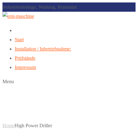
Industriemontage, Wartung, Reparatur
Start
Installation / Inbetriebnahme:
Prüfstände
Impressum
Menu
High Power Driller
Home
High Power Driller