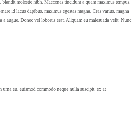
et, blandit molestie nibh. Maecenas tincidunt a quam maximus tempus.
m, ornare id lacus dapibus, maximus egestas magna. Cras varius, magna
cinia a augue. Donec vel lobortis erat. Aliquam eu malesuada velit. Nunc
non urna eu, euismod commodo neque nulla suscipit, ex at