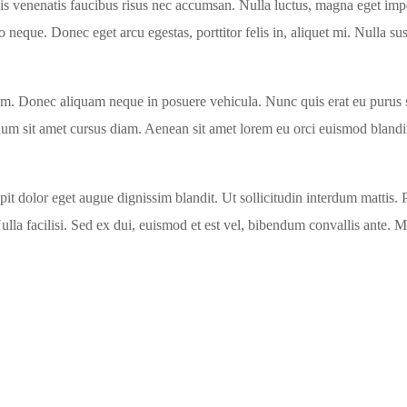
Duis venenatis faucibus risus nec accumsan. Nulla luctus, magna eget impe
eque. Donec eget arcu egestas, porttitor felis in, aliquet mi. Nulla su
m. Donec aliquam neque in posuere vehicula. Nunc quis erat eu purus sus
ulum sit amet cursus diam. Aenean sit amet lorem eu orci euismod bland
 dolor eget augue dignissim blandit. Ut sollicitudin interdum mattis. P
 Nulla facilisi. Sed ex dui, euismod et est vel, bibendum convallis ante. M