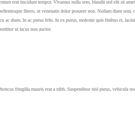
entum erat tincidunt tempor. Vivamus nulla sem, blandit sed elit sit am
issim pellentesque libero, ut venenatis dolor posuere non. Nullam diam se
rcu ac diam. In ac purus felis. In ex purus, molestie quis finibus et, la
rttitor ut lacus non auctor.
 rhoncus fringilla mauris erat a nibh. Suspendisse nisl purus, vehicula 