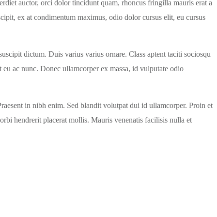
rdiet auctor, orci dolor tincidunt quam, rhoncus fringilla mauris erat a
scipit, ex at condimentum maximus, odio dolor cursus elit, eu cursus
cipit dictum. Duis varius varius ornare. Class aptent taciti sociosqu
it eu ac nunc. Donec ullamcorper ex massa, id vulputate odio
raesent in nibh enim. Sed blandit volutpat dui id ullamcorper. Proin et
orbi hendrerit placerat mollis. Mauris venenatis facilisis nulla et