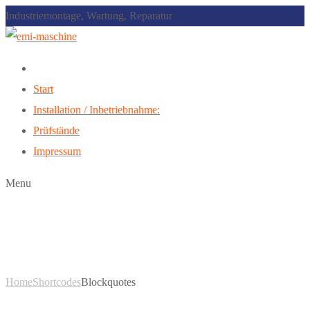
Industriemontage, Wartung, Reparatur
Start
Installation / Inbetriebnahme:
Prüfstände
Impressum
Menu
Blockquotes
Home
Shortcodes
Blockquotes