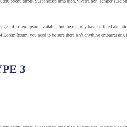
uddu pochu turpis. Suspendisse urna nibh, viverra non, semper suscipit, 
ssages of Lorem Ipsum available, but the majority have suffered altera
 of Lorem Ipsum, you need to be sure there isn’t anything embarrassing h
PE 3