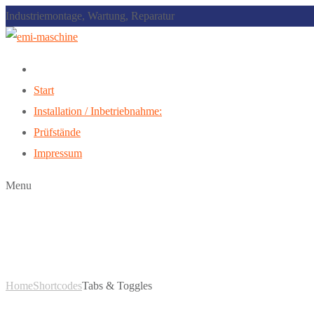
Industriemontage, Wartung, Reparatur
Start
Installation / Inbetriebnahme:
Prüfstände
Impressum
Menu
Tabs & Toggles
Home
Shortcodes
Tabs & Toggles