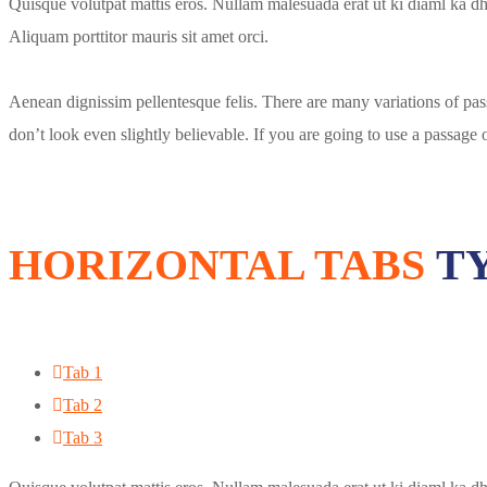
Quisque volutpat mattis eros. Nullam malesuada erat ut ki diaml ka dh
Aliquam porttitor mauris sit amet orci.
Aenean dignissim pellentesque felis. There are many variations of pa
don’t look even slightly believable. If you are going to use a passage
HORIZONTAL TABS
TY
Tab 1
Tab 2
Tab 3